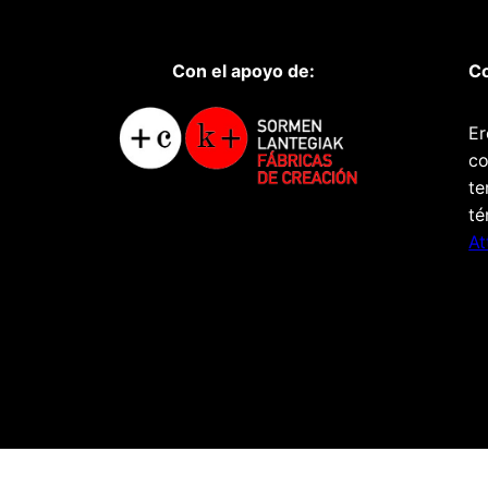
Con el apoyo de:
Co
Er
co
te
té
At